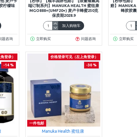
维他 麦卢卡
【秒杀】【顺丰国际包邮】【限量臻藏高
【秒杀包邮】
蜂胶柠檬味
端订制系列】MANUKA HEALTH 蜜纽康
赔】MANUKA 
MGO888+(UMF20+) 麦卢卡蜂蜜250克
蜂胶胶囊 
保质期2028.9
加入购物车
问题咨询
立即购买
问题咨询
立即购买
上角登录）
价格登录可见（左上角登录）
-14 %
-30 %
一件包邮
康
Manuka Health 蜜纽康