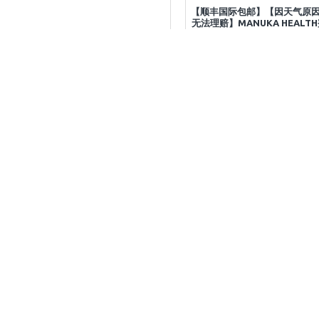
【顺丰国际包邮】【因天气原
无法理赔】MANUKA HEALT
王浆蜂皇浆胶囊 增强免疫力 36
2027.8
加入购物车
立即购买
关于我们
关于我们
配送方式
账户编辑
37A Leslie ave sandringham Auckland
历史订单
New Zealand