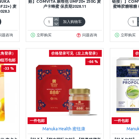
UKA
赔】COMVITA 康维他 UMF20+ 250G 麦
链接）】COMV
F22+) 麦
卢卡蜂蜜 保质期2028.11
蜜蜂胶糖喉糖 柠
28.3
加入购物车
问题咨询
立即购买
问题咨询
立即购买
上角登录）
价格登录可见（左上角登录）
价
8纽币包邮
-66 %
-33 %
一件包邮
一件包邮
Manuka Health 蜜纽康
Manu