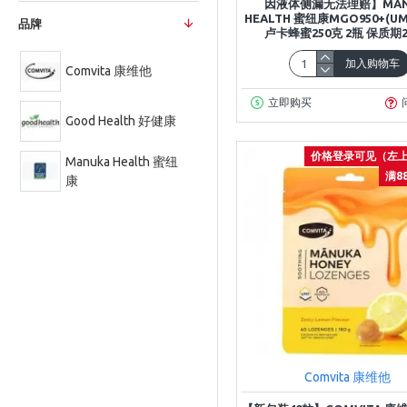
因液体侧漏无法理赔】MAN
HEALTH 蜜纽康MGO950+(UM
品牌
卢卡蜂蜜250克 2瓶 保质期20
加入购物车
Comvita 康维他
立即购买
Good Health 好健康
价格登录可见（左
Manuka Health 蜜纽
满8
康
Comvita 康维他