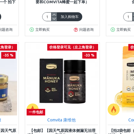
一个 拍下
要和COMVITA蜂蜜一起下单）
加入购物车
问题咨询
立即购买
问题咨询
立即购买
上角登录）
价格登录可见（左上角登录）
价
-35 %
-33 %
一件包邮
康
Comvita 康维他
Co
【因天气原
【包邮】【因天气原因液体侧漏无法理
【拍2袋包邮