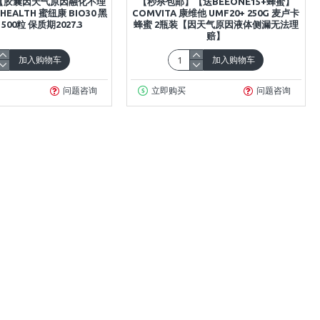
【胶囊因天气原因融化不理
【秒杀包邮】【送BEEONE15+蜂蜜】
HEALTH 蜜纽康 BIO30 黑
COMVITA 康维他 UMF20+ 250G 麦卢卡
500粒 保质期2027.3
蜂蜜 2瓶装【因天气原因液体侧漏无法理
赔】
加入购物车
加入购物车
问题咨询
立即购买
问题咨询