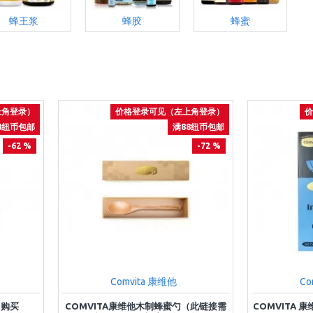
蜂王浆
蜂胶
蜂蜜
上角登录）
价格登录可见（左上角登录）
价
8纽币包邮
满88纽币包邮
-62 %
-72 %
Comvita 康维他
Co
（购买
COMVITA康维他木制蜂蜜勺（此链接需
COMVITA 康