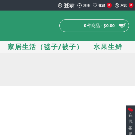
登录
注册
收藏
0
对比
0
0 件商品 - $0.00
家居生活（毯子/被子）
水果生鲜
在
线
客
服