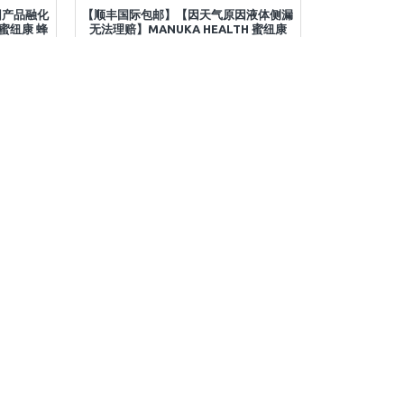
因产品融化
【顺丰国际包邮】【因天气原因液体侧漏
H蜜纽康 蜂
无法理赔】MANUKA HEALTH 蜜纽康
5粒 保质期
MGO950+(UMF22+) 麦卢卡蜂蜜250克
保质期2028.3
加入购物车
问题咨询
立即购买
问题咨询
已经没有了
客户服务
联系方式
站点地图
全部品牌
快递查询