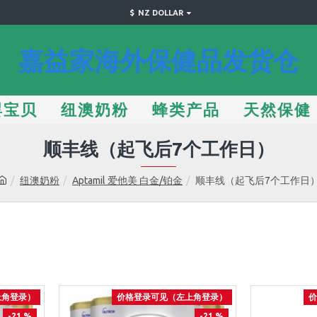
$
NZ DOLLAR
嘉益家海外保健品发货仓
婴宝贝
纽澳奶粉
蜂类产品
天然保健
顺丰线（起飞后7个工作日）
纽澳奶粉
Aptamil 爱他美 白金/铂金
顺丰线（起飞后7个工作日
上角登录）
价格登录可见（左上角登录）
价
-21 %
-21 %