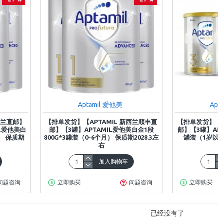
Aptamil 爱他美
Ap
西兰直邮】
【排单发货】【APTAMIL 新西兰顺丰直
【排单发货】【
L爱他美白
邮】【3罐】APTAMIL爱他美白金1段
邮】【3罐】A
月） 保质期
800G*3罐装（0-6个月） 保质期2028.3左
罐装（1岁以
右
加入购物车
问题咨询
立即购买
问题咨询
立即购买
已经没有了