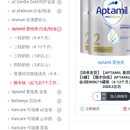
a2 Gentle Gold 呵护金装
a2 platinum 白金/铂金
Anmum 安满婴幼儿
Aptamil 爱他美 白金/铂金
一段奶粉（0-6个月）
二段奶粉（6-12个月）
三段奶粉（1岁以上）
Aptamil 爱他美
四段奶粉（3岁以上）
【排单发货】【APTAMIL 新
普通经济路线清关（6-8周时效）
【3罐】【顺丰快线】APTAMI
金2段800G*3罐装（6-12个
顺丰线（起飞后7个工作日）
2028.3左右
Aptamil 爱他美 金装
加入购物车
Bellamys 贝拉米
立即购买
Karicare 可瑞康 a2金装
Karicare 可瑞康 山羊奶
Karicare 可瑞康 普装