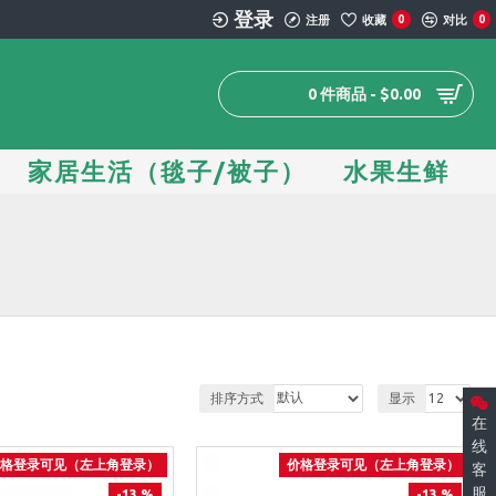
登录
注册
收藏
0
对比
0
0 件商品 - $0.00
家居生活（毯子/被子）
水果生鲜
）
排序方式
显示
在
线
格登录可见（左上角登录）
价格登录可见（左上角登录）
客
服
-13 %
-13 %