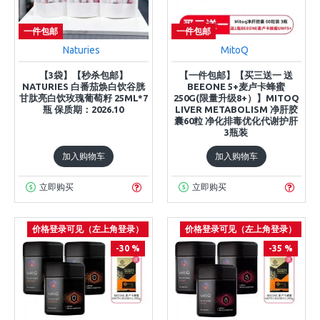
一件包邮
一件包邮
Naturies
MitoQ
【3袋】【秒杀包邮】
【一件包邮】【买三送一 送
NATURIES 白番茄焕白饮谷胱
BEEONE 5+麦卢卡蜂蜜
甘肽亮白饮玫瑰葡萄籽 25ML*7
250G(限量升级8+）】MITOQ
瓶 保质期：2026.10
LIVER METABOLISM 净肝胶
囊60粒 净化排毒优化代谢护肝
3瓶装
加入购物车
加入购物车
立即购买
立即购买
价格登录可见（左上角登录）
价格登录可见（左上角登录）
-30 %
-35 %