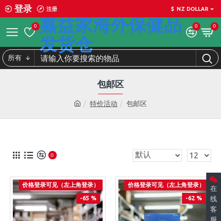
登录
注册
$
NZ DOLLAR
嘉益家海外保健品
0
0
0
发货仓
所有
包邮区
特价活动
包邮区
0
价格登录可见（左上角登录）
价格登录可见（左上角登录）
在
-65 %
-62 %
线
客
服