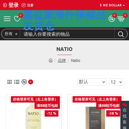
登录
注册
$
NZ DOLLAR
嘉益家海外保健品
0
0
0
发货仓
所有
NATIO
品牌
Natio
0
价格登录可见（左上角登录）
价格登录可见（左上角登录）
满88纽币包邮
满88纽币包邮
在
-12 %
-38 %
线
客
服