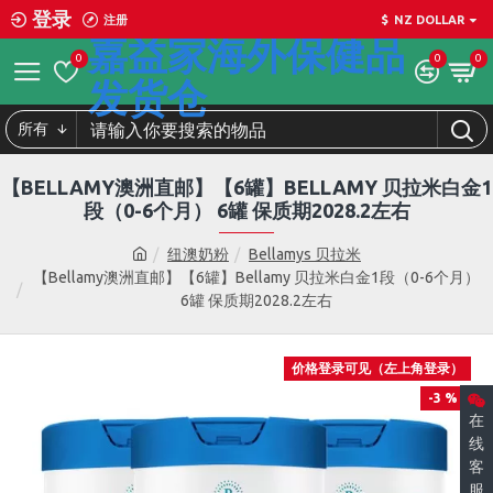
登录
注册
$
NZ DOLLAR
嘉益家海外保健品
0
0
0
发货仓
所有
【BELLAMY澳洲直邮】【6罐】BELLAMY 贝拉米白金1
段（0-6个月） 6罐 保质期2028.2左右
纽澳奶粉
Bellamys 贝拉米
【Bellamy澳洲直邮】【6罐】Bellamy 贝拉米白金1段（0-6个月）
6罐 保质期2028.2左右
价格登录可见（左上角登录）
-3 %
在
线
客
服