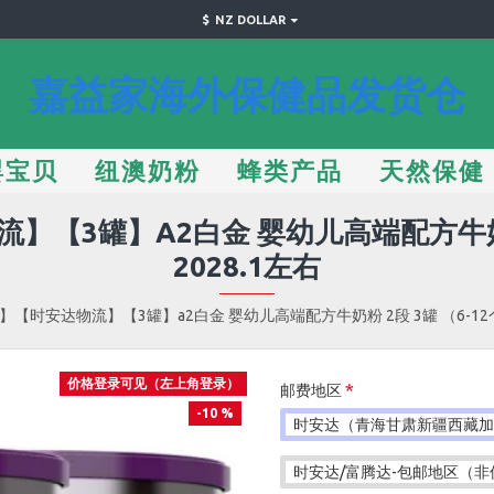
$
NZ DOLLAR
嘉益家海外保健品发货仓
婴宝贝
纽澳奶粉
蜂类产品
天然保健
】【3罐】A2白金 婴幼儿高端配方牛奶粉
2028.1左右
】【时安达物流】【3罐】a2白金 婴幼儿高端配方牛奶粉 2段 3罐 （6-12
价格登录可见（左上角登录）
邮费地区
-10 %
时安达（青海甘肃新疆西藏加派
时安达/富腾达-包邮地区（