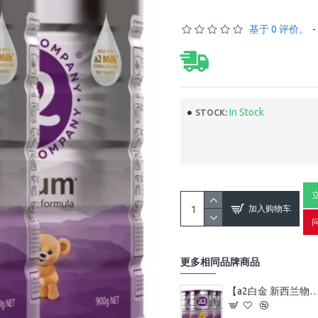
基于 0 评价。
-
In Stock
STOCK:
加入购物车
更多相同品牌商品
【a2白金 新西兰物流】【时安达物流】【3罐】a2白金 婴幼儿高端配方牛奶粉 3段 3罐 （1-4岁） 保