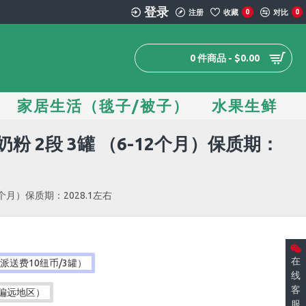
登录
注册
收藏
0
对比
0
0 件商品 - $0.00
家居生活（毯子/被子）
水果生鲜
 2段 3罐 （6-12个月）保质期：
个月）保质期：2028.1左右
在
送费10纽币/3罐）
线
客
非偏远地区）
服